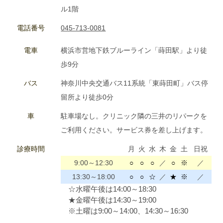
ル1階
電話番号
045-713-0081
電車
横浜市営地下鉄ブルーライン「蒔田駅」より徒
歩9分
バス
神奈川中央交通バス11系統「東蒔田町」バス停
留所より徒歩0分
車
駐車場なし。クリニック隣の三井のリパークを
ご利用ください。サービス券を差し上げます。
診療時間
月
火
水
木
金
土
日祝
9:00～12:30
○
○
○
／
○
※
／
13:30～18:00
○
○
☆
／
★
※
／
☆水曜午後は14:00～18:30
★金曜午後は14:30～19:00
※土曜は9:00～14:00、14:30～16:30