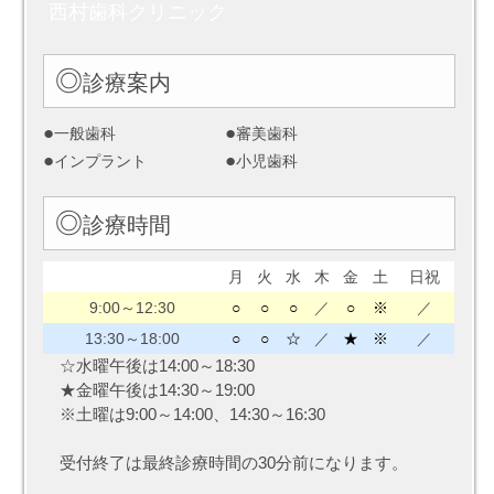
西村歯科クリニック
◎
診療案内
●
●
一般歯科
審美歯科
●
●
インプラント
小児歯科
◎
診療時間
月
火
水
木
金
土
日祝
9:00～12:30
○
○
○
／
○
※
／
13:30～18:00
○
○
☆
／
★
※
／
☆水曜午後は14:00～18:30
★金曜午後は14:30～19:00
※土曜は9:00～14:00、14:30～16:30
受付終了は最終診療時間の30分前になります。